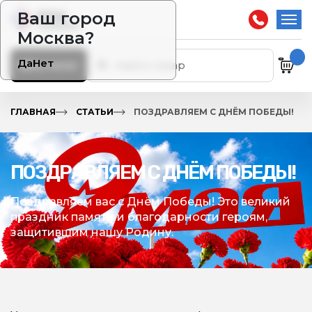
Ваш город
Москва?
Да
Нет
Каталог
ГЛАВНАЯ
СТАТЬИ
ПОЗДРАВЛЯЕМ С ДНЁМ ПОБЕДЫ!
ПОЗДРАВЛЯЕМ С ДНЁМ ПОБЕДЫ!
Поздравляем вас с Днём Победы! Это великий
праздник памяти и благодарности героям,
защитившим нашу Родину.