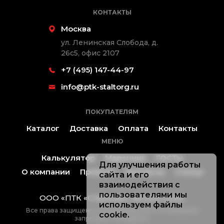
КОНТАКТЫ
Москва
ул. Ленинская Слобода, д.
26с5, офис 2107
+7 (495) 147-44-97
info@ptk-staltorg.ru
ПОКУПАТЕЛЯМ
Каталог
Доставка
Оплата
Контакты
МЕНЮ
Калькулятор
Марочник
ГОСТы
Для улучшения работы
О компании
Проекты
Контакты
Статьи
сайта и его
взаимодействия с
пользователями мы
ООО «ПТК «Стальторг» ® 2019-2026.
используем файлы
Все права защищены, копирование без согласования
cookie.
запрещено. Не оферта.