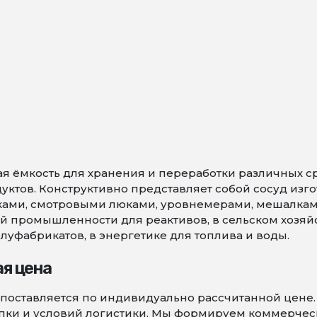
я ёмкость для хранения и переработки различных ср
ктов. Конструктивно представляет собой сосуд изго
ками, смотровыми люками, уровнемерами, мешалками
й промышленности для реактивов, в сельском хозяйс
уфабрикатов, в энергетике для топлива и воды.
ая цена
2 поставляется по индивидуально рассчитанной цене.
упки и условий логистики. Мы формируем коммерче