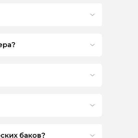
ера?
ских баков?