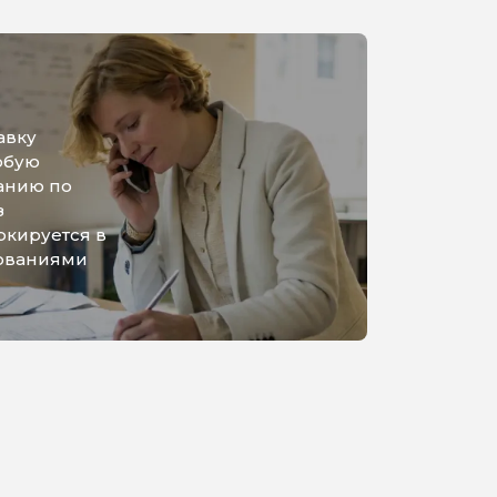
авку
юбую
анию по
з
ркируется в
бованиями