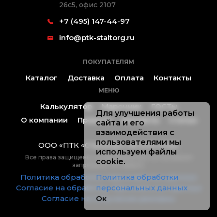
26с5, офис 2107
+7 (495) 147-44-97
info@ptk-staltorg.ru
ПОКУПАТЕЛЯМ
Каталог
Доставка
Оплата
Контакты
МЕНЮ
Калькулятор
Марочник
ГОСТы
Для улучшения работы
О компании
Проекты
Контакты
Статьи
сайта и его
взаимодействия с
пользователями мы
ООО «ПТК «Стальторг» ® 2019-2026.
используем файлы
Все права защищены, копирование без согласования
cookie.
запрещено. Не оферта.
Политика обработки персональных данных
Политика обработки
Согласие на обработку персональных данных
персональных данных
Согласие на получение рекламы
Ок