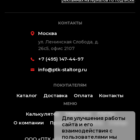
рекламных материалов по подписке
.
КОНТАКТЫ
Москва
ул. Ленинская Слобода, д.
26с5, офис 2107
+7 (495) 147-44-97
info@ptk-staltorg.ru
ПОКУПАТЕЛЯМ
Каталог
Доставка
Оплата
Контакты
МЕНЮ
Калькулятор
Марочник
ГОСТы
Для улучшения работы
О компании
Проекты
Контакты
Статьи
сайта и его
взаимодействия с
пользователями мы
ООО «ПТК «Стальторг» ® 2019-2026.