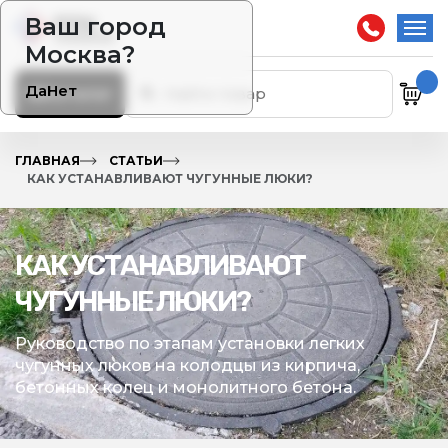
Ваш город
Москва?
Да
Нет
Каталог
ГЛАВНАЯ
СТАТЬИ
КАК УСТАНАВЛИВАЮТ ЧУГУННЫЕ ЛЮКИ?
КАК УСТАНАВЛИВАЮТ
ЧУГУННЫЕ ЛЮКИ?
Руководство по
этапам установки легких
чугунных люков на колодцы из кирпича,
бетонных колец и монолитного бетона.