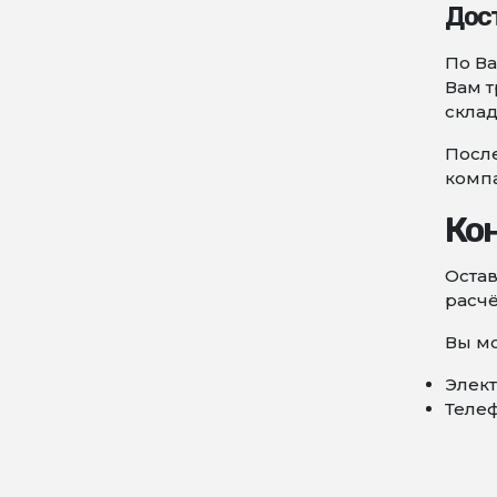
Дос
По Ва
Вам т
склад
После
комп
Ко
Остав
расчё
Вы мо
Элект
Телеф