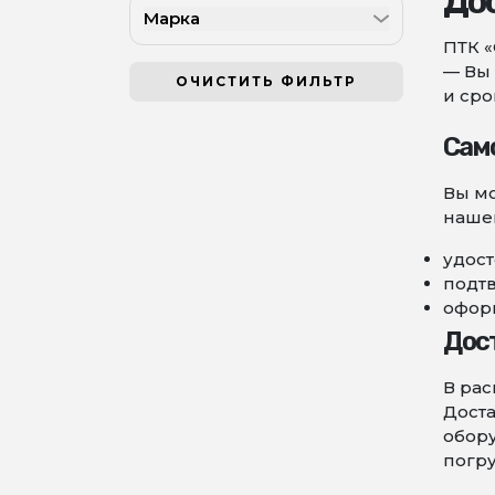
Дос
Марка
355
ПТК «
400
— Вы 
450
ОЧИСТИТЬ ФИЛЬТР
и сро
500
560
Сам
630
Вы мо
710
нашег
800
900
удост
подт
1000
оформ
1100
Дос
1200
1425
В рас
Доста
обору
погру