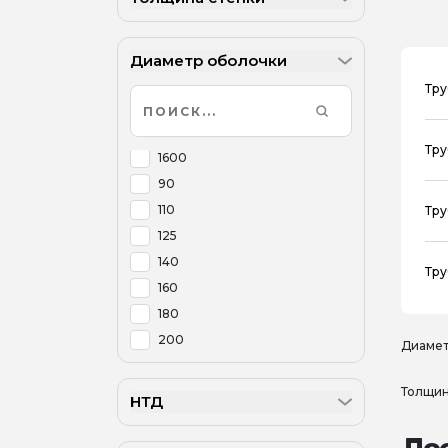
Диаметр оболочки
Тру
Тру
1600
90
110
Тру
125
140
Тру
160
180
200
Диамет
225
250
Толщин
НТД
280
315