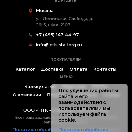
КОНТАКТЫ
Москва
ул. Ленинская Слобода, д.
26с5, офис 2107
+7 (495) 147-44-97
info@ptk-staltorg.ru
ПОКУПАТЕЛЯМ
Каталог
Доставка
Оплата
Контакты
МЕНЮ
Калькулятор
Марочник
ГОСТы
Для улучшения работы
О компании
Проекты
Контакты
Статьи
сайта и его
взаимодействия с
пользователями мы
ООО «ПТК «Стальторг» ® 2019-2026.
используем файлы
Все права защищены, копирование без согласования
cookie.
запрещено. Не оферта.
Политика обработки персональных данных
Политика обработки