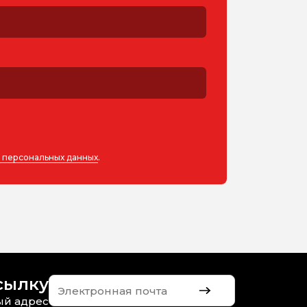
у персональных данных
.
сылку
ый адрес