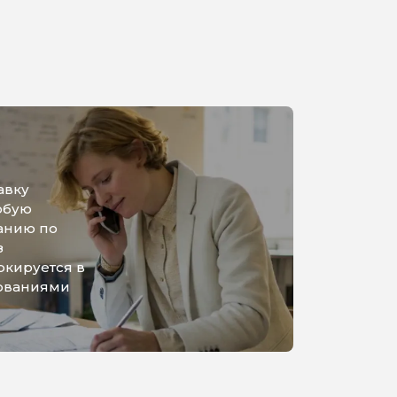
авку
юбую
анию по
з
ркируется в
бованиями