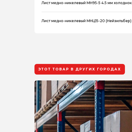
Лист медно-никелевый МН95-5 4.5 мм холодно
Лист медно-никелевый МНЦ15-20 (Нейзильбер)
ЭТОТ ТОВАР В ДРУГИХ ГОРОДАХ