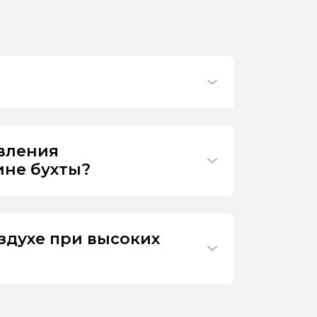
ивления
ине бухты?
здухе при высоких