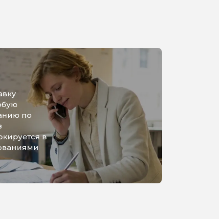
авку
юбую
анию по
з
ркируется в
бованиями