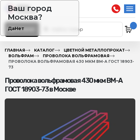
Ваш город
Москва?
Да
Нет
Каталог
ГЛАВНАЯ
КАТАЛОГ
ЦВЕТНОЙ МЕТАЛЛОПРОКАТ
ВОЛЬФРАМ
ПРОВОЛОКА ВОЛЬФРАМОВАЯ
ПРОВОЛОКА ВОЛЬФРАМОВАЯ 430 МКМ ВМ-А ГОСТ 18903-
73
Проволока вольфрамовая 430 мкм ВМ-А
ГОСТ 18903-73 в Москве