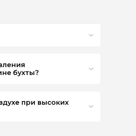
ивления
ине бухты?
здухе при высоких