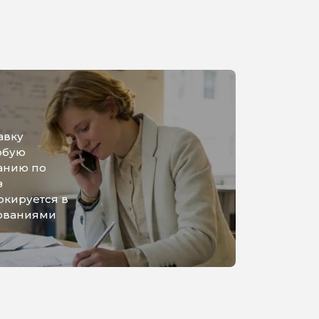
авку
юбую
анию по
з
ркируется в
бованиями