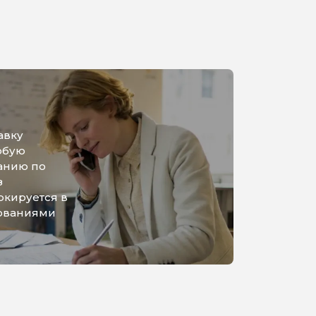
авку
юбую
анию по
з
ркируется в
бованиями