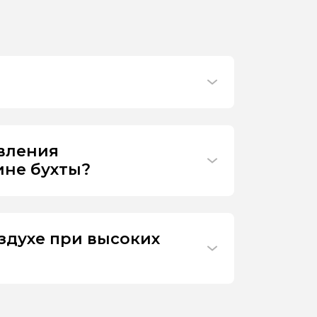
ивления
ине бухты?
здухе при высоких