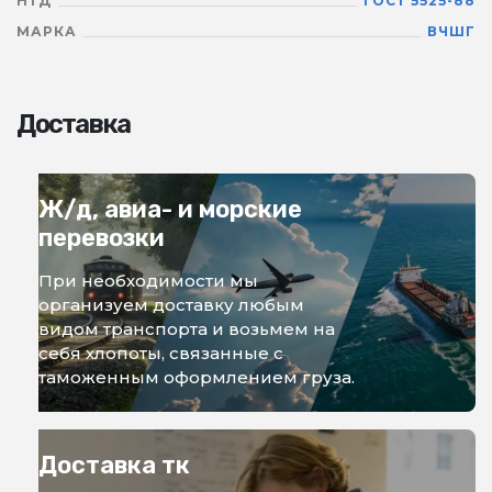
НТД
ГОСТ 5525-88
МАРКА
ВЧШГ
Доставка
Ж/д, авиа- и морские
перевозки
При необходимости мы
организуем доставку любым
видом транспорта и возьмем на
себя хлопоты, связанные с
таможенным оформлением груза.
Доставка тк