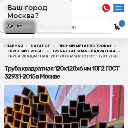
Ваш город
Москва?
Да
Нет
Каталог
ГЛАВНАЯ
КАТАЛОГ
ЧЁРНЫЙ МЕТАЛЛОПРОКАТ
ТРУБНЫЙ ПРОКАТ
ТРУБА СТАЛЬНАЯ КВАДРАТНАЯ
ТРУБА КВАДРАТНАЯ 120Х120Х6 ММ 10Г2 ГОСТ 32931-2015
Труба квадратная 120х120х6 мм 10Г2 ГОСТ
32931-2015 в Москве