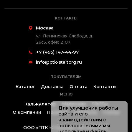
КОНТАКТЫ
Москва
ул. Ленинская Слобода, д.
26с5, офис 2107
+7 (495) 147-44-97
info@ptk-staltorg.ru
ПОКУПАТЕЛЯМ
Каталог
Доставка
Оплата
Контакты
МЕНЮ
Калькулятор
Марочник
ГОСТы
Для улучшения работы
О компании
Проекты
Контакты
Статьи
сайта и его
взаимодействия с
пользователями мы
ООО «ПТК «Стальторг» ® 2019-2026.
используем файлы