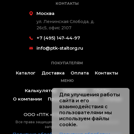
КОНТАКТЫ
Москва
ул. Ленинская Слобода, д.
26с5, офис 2107
+7 (495) 147-44-97
info@ptk-staltorg.ru
ПОКУПАТЕЛЯМ
Каталог
Доставка
Оплата
Контакты
МЕНЮ
Калькулятор
Марочник
ГОСТы
Для улучшения работы
О компании
Проекты
Контакты
Статьи
сайта и его
взаимодействия с
пользователями мы
ООО «ПТК «Стальторг» ® 2019-2026.
используем файлы
Все права защищены, копирование без согласования
cookie.
запрещено. Не оферта.