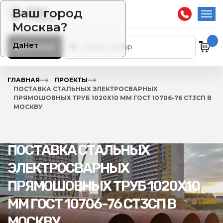
Ваш город
Москва?
Да
Нет
Каталог
ГЛАВНАЯ
ПРОЕКТЫ
ПОСТАВКА СТАЛЬНЫХ ЭЛЕКТРОСВАРНЫХ
ПРЯМОШОВНЫХ ТРУБ 1020Х10 ММ ГОСТ 10706-76 СТ3СП В
МОСКВУ
ПОСТАВКА СТАЛЬНЫХ
ЭЛЕКТРОСВАРНЫХ
ПРЯМОШОВНЫХ ТРУБ 1020Х10
ММ ГОСТ 10706-76 СТ3СП В
МОСКВУ