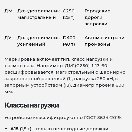
ДМ
Дождеприемник
С250
Городские
магистральный
(25 т)
дороги,
заправки
ДУ
Дождеприемник
D400
Автомагистрали,
усиленный
(40 т)
промзоны
Маркировка включает тип, класс нагрузки и
размер лаза. Например, ДМ1(С250)-1-13-60
расшифровывается: магистральный с шарнирно
закрепленной решеткой (1), нагрузка 250 кН, с
запорным устройством (13), диаметр проема 600
мм.
Классы нагрузки
Устройство классифицируют по ГОСТ 3634-2019.
А15
(1,5 т) - только пешеходные дорожки,