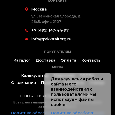
КОНТАКТЫ
Москва
ул. Ленинская Слобода, д.
26с5, офис 2107
+7 (495) 147-44-97
info@ptk-staltorg.ru
ПОКУПАТЕЛЯМ
Каталог
Доставка
Оплата
Контакты
МЕНЮ
Калькулятор
Марочник
ГОСТы
Для улучшения работы
О компании
Проекты
Контакты
Статьи
сайта и его
взаимодействия с
пользователями мы
ООО «ПТК «Стальторг» ® 2019-2026.
используем файлы
Все права защищены, копирование без согласования
cookie.
запрещено. Не оферта.
Политика обработки персональных данных
Политика обработки