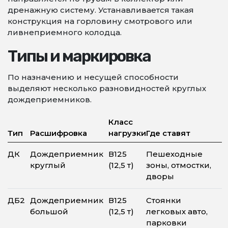
дренажную систему. Устанавливается такая
конструкция на горловину смотрового или
ливнеприемного колодца.
Типы и маркировка
По назначению и несущей способности
выделяют несколько разновидностей круглых
дождеприемников.
Класс
Тип
Расшифровка
нагрузки
Где ставят
ДК
Дождеприемник
В125
Пешеходные
круглый
(12,5 т)
зоны, отмостки,
дворы
ДБ2
Дождеприемник
В125
Стоянки
большой
(12,5 т)
легковых авто,
парковки