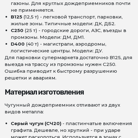
газоны. Для круглых дождеприемников почти
не применяется.
В125
(12,5 т) - легковой транспорт, парковки,
жилые зоны. Типичные модели: ДК, ДБ2.
С250
(25 т) - городские дороги, АЗС, въезды в
промзоны. Модели: ДМ, ДМ1.
D400
(40 т) - магистрали, аэродромы,
логистические центры. Модели: ДУ.
Для парковки супермаркета достаточно В125, для
выезда на трассу из промзоны нужен С250.
Ошибка приводит к быстрому разрушению
решетки и авариям.
Материал изготовления
Чугунный дождеприемник отливают из двух
видов металла:
Серый чугун (СЧ20)
- пластинчатые включения
графита. Дешевле, но хрупкий - при ударе
может расколоться. Используется в зонах с