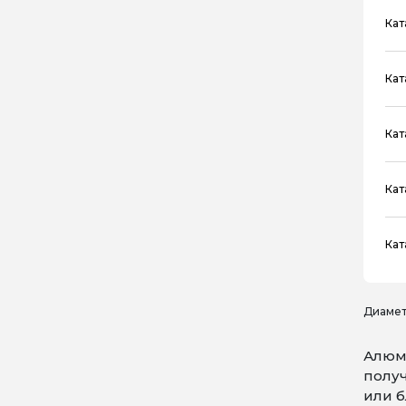
Кат
Кат
Кат
Кат
Кат
Диамет
Алюми
получ
или б