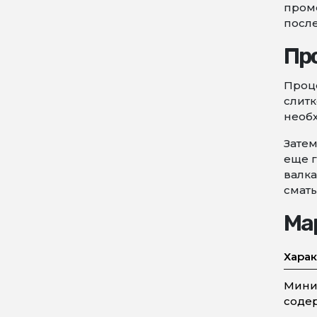
пром
посл
Пр
Проц
слитк
необх
Затем
еще г
валка
сматы
Ма
Харак
Мини
соде