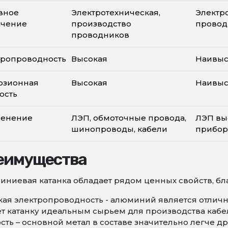
вное
Электротехническая,
Электр
ачение
производство
провод
проводников
тропроводность
Высокая
Наивы
озионная
Высокая
Наивы
ость
енение
ЛЭП, обмоточные провода,
ЛЭП вы
шинопроводы, кабели
прибор
еимущества
ниевая катанка обладает рядом ценных свойств, бла
ая электропроводность - алюминий является отличн
т катанку идеальным сырьем для производства кабе
сть – основной метал в составе значительно легче др