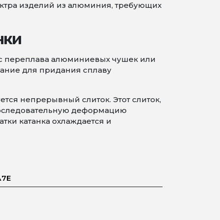
ктра изделий из алюминия, требующих
нки
 с переплава алюминиевых чушек или
вание для придания сплаву
ется непрерывный слиток. Этот слиток,
 последовательную деформацию
тки катанка охлаждается и
А7Е