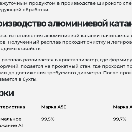
ежуточным продуктом в производстве широкого спе
едующей обработки.
оизводство алюминиевой ката
есс изготовления алюминиевой катанки начинается
ов. Полученный расплав проходит очистку и легиро
одимых свойств.
 расплав разливается в кристаллизатор, где формиру
орячий, подается на прокатный стан, где проходит
ми до достижения требуемого диаметра. После прока
вается в бухты.
рки
теристика
Марка А5Е
Марка 
мальное
99,5%
99,7%
ржание Al