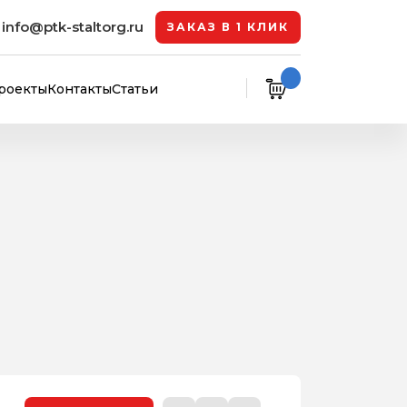
info@ptk-staltorg.ru
ЗАКАЗ В 1 КЛИК
роекты
Контакты
Статьи