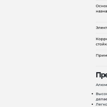
Осно
назн
Элек
Корр
стойк
Прим
Пр
Алюми
Высок
делае
Легко