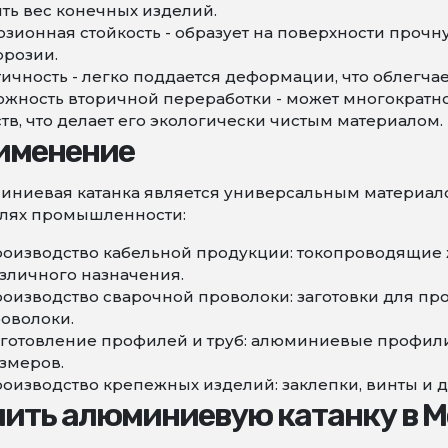
ть вес конечных изделий.
зионная стойкость - образует на поверхности проч
ррозии.
ичность - легко поддается деформации, что облегча
жность вторичной переработки - может многократно
тв, что делает его экологически чистым материалом.
именение
иниевая катанка является универсальным материал
слях промышленности:
оизводство кабельной продукции: токопроводящие 
зличного назначения.
оизводство сварочной проволоки: заготовки для п
оволоки.
готовление профилей и труб: алюминиевые профили
змеров.
оизводство крепежных изделий: заклепки, винты и 
пить алюминиевую катанку в М