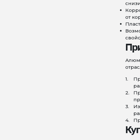
снизи
Корро
от ко
Пласт
Возмо
свойс
Пр
Алюм
отра
Пр
ра
Пр
пр
Из
ра
Пр
Ку