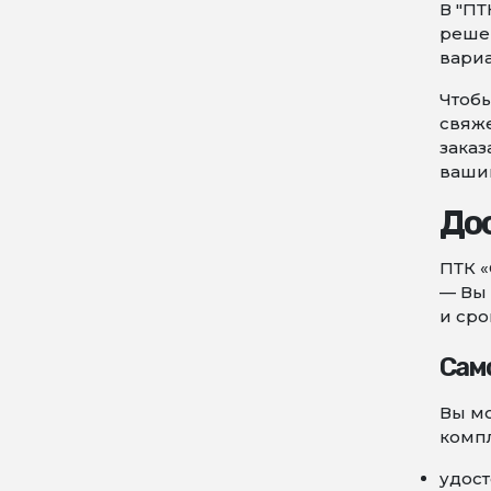
В "ПТ
реше
вариа
Чтобы
свяже
заказ
ваши
Дос
ПТК «
— Вы 
и сро
Сам
Вы мо
компл
удост