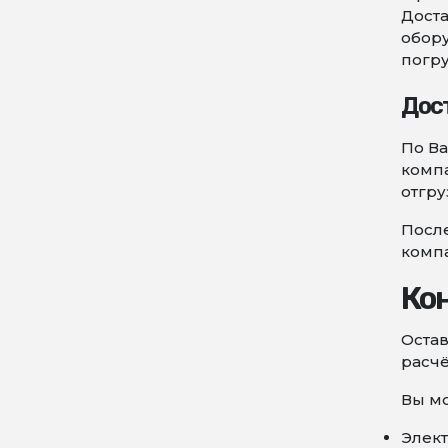
Доста
обору
погру
Дос
По В
компа
отгру
После
комп
Ко
Остав
расчё
Вы мо
Элект