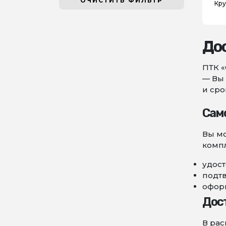
ОЧИСТИТЬ ФИЛЬТР
Кру
Дос
ПТК «
— Вы 
и сро
Сам
Вы мо
компл
удост
подт
оформ
Дос
В рас