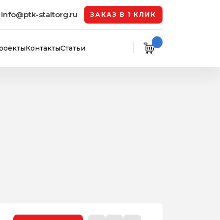
info@ptk-staltorg.ru
ЗАКАЗ В 1 КЛИК
роекты
Контакты
Статьи