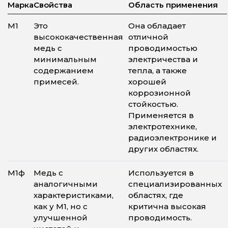
Марка
Свойства
Область применения
М1
Это
Она обладает
высококачественная
отличной
медь с
проводимостью
минимальным
электричества и
содержанием
тепла, а также
примесей.
хорошей
коррозионной
стойкостью.
Применяется в
электротехнике,
радиоэлектронике и
других областях.
М1ф
Медь с
Используется в
аналогичными
специализированных
характеристиками,
областях, где
как у М1, но с
критична высокая
улучшенной
проводимость.