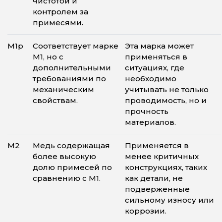
чистотой и
контролем за
примесями.
М1р
Соответствует марке
Эта марка может
М1, но с
применяться в
дополнительными
ситуациях, где
требованиями по
необходимо
механическим
учитывать не только
свойствам.
проводимость, но и
прочность
материалов.
М2
Медь содержащая
Применяется в
более высокую
менее критичных
долю примесей по
конструкциях, таких
сравнению с М1.
как детали, не
подверженные
сильному износу или
коррозии.