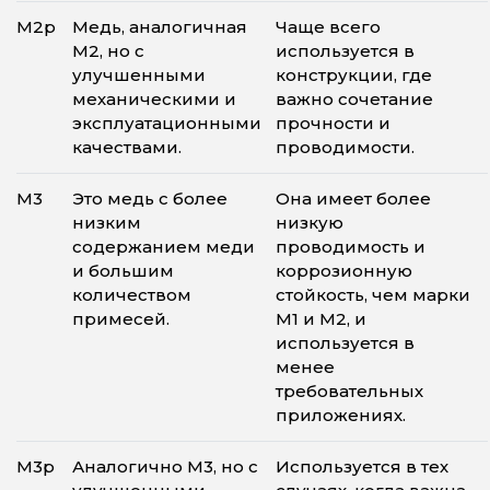
М2р
Медь, аналогичная
Чаще всего
М2, но с
используется в
улучшенными
конструкции, где
механическими и
важно сочетание
эксплуатационными
прочности и
качествами.
проводимости.
М3
Это медь с более
Она имеет более
низким
низкую
содержанием меди
проводимость и
и большим
коррозионную
количеством
стойкость, чем марки
примесей.
М1 и М2, и
используется в
менее
требовательных
приложениях.
М3р
Аналогично М3, но с
Используется в тех