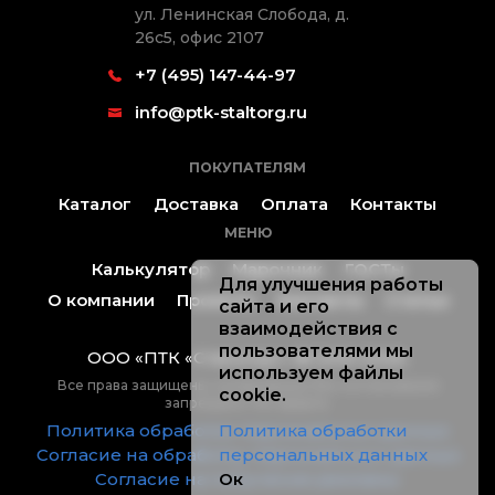
ул. Ленинская Слобода, д.
26с5, офис 2107
+7 (495) 147-44-97
info@ptk-staltorg.ru
ПОКУПАТЕЛЯМ
Каталог
Доставка
Оплата
Контакты
МЕНЮ
Калькулятор
Марочник
ГОСТы
Для улучшения работы
О компании
Проекты
Контакты
Статьи
сайта и его
взаимодействия с
пользователями мы
ООО «ПТК «Стальторг» ® 2019-2026.
используем файлы
Все права защищены, копирование без согласования
cookie.
запрещено. Не оферта.
Политика обработки персональных данных
Политика обработки
Согласие на обработку персональных данных
персональных данных
Согласие на получение рекламы
Ок