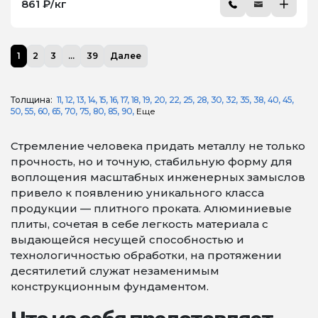
861 ₽/кг
1
2
3
...
39
Далее
Толщина:
11
12
13
14
15
16
17
18
19
20
22
25
28
30
32
35
38
40
45
50
55
60
65
70
75
80
85
90
Еще
Стремление человека придать металлу не только
прочность, но и точную, стабильную форму для
воплощения масштабных инженерных замыслов
привело к появлению уникального класса
продукции — плитного проката. Алюминиевые
плиты, сочетая в себе легкость материала с
выдающейся несущей способностью и
технологичностью обработки, на протяжении
десятилетий служат незаменимым
конструкционным фундаментом.