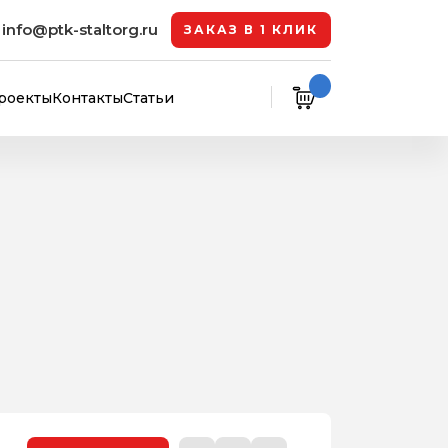
info@ptk-staltorg.ru
ЗАКАЗ В 1 КЛИК
роекты
Контакты
Статьи