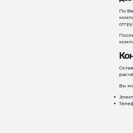
По Ва
компа
отгру
После
комп
Ко
Остав
расчё
Вы мо
Элект
Телеф