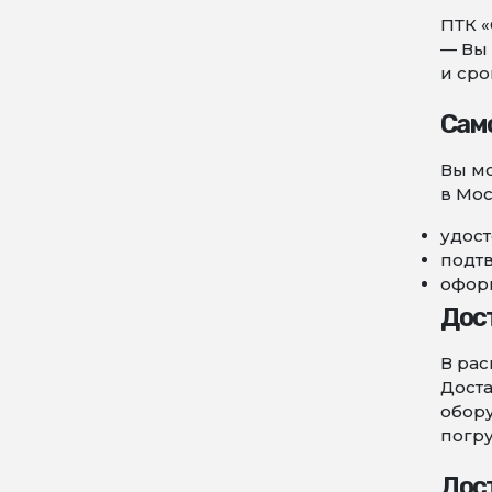
ПТК «
— Вы 
и сро
Сам
Вы мо
в Мос
удост
подт
оформ
Дос
В рас
Доста
обору
погру
Дос