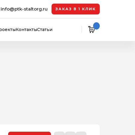
info@ptk-staltorg.ru
ЗАКАЗ В 1 КЛИК
роекты
Контакты
Статьи