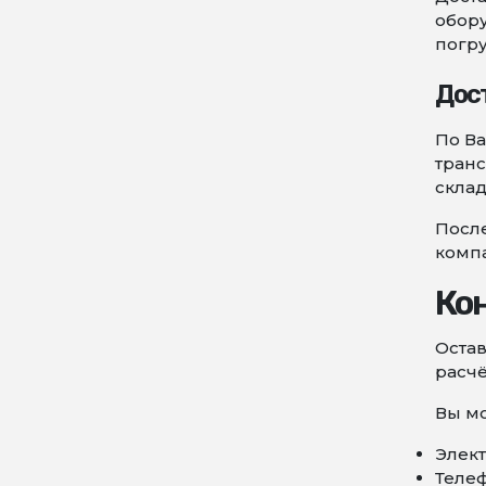
обору
погру
Дос
По Ва
транс
склад
После
комп
Ко
Остав
расчё
Вы мо
Элект
Телеф