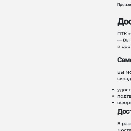
Произв
Дос
ПТК «
— Вы 
и сро
Сам
Вы мо
склад
удост
подт
оформ
Дос
В рас
Доста