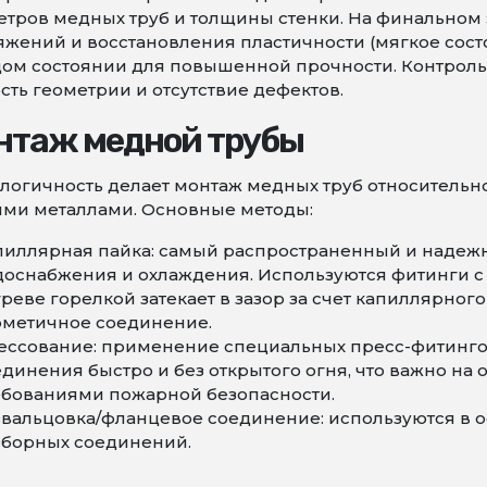
тров медных труб и толщины стенки. На финальном 
жений и восстановления пластичности (мягкое сост
ом состоянии для повышенной прочности. Контроль к
сть геометрии и отсутствие дефектов.
нтаж медной трубы
логичность делает монтаж медных труб относитель
ими металлами. Основные методы:
пиллярная пайка: самый распространенный и надежн
доснабжения и охлаждения. Используются фитинги с 
реве горелкой затекает в зазор за счет капиллярног
рметичное соединение.
ессование: применение специальных пресс-фитингов
динения быстро и без открытого огня, что важно на
ебованиями пожарной безопасности.
звальцовка/фланцевое соединение: используются в о
зборных соединений.