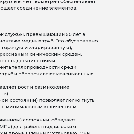
круглые, чья геометрия обеспечивает
рощает соединение элементов.
к службы, превышающий 50 лет в
монтаже медных труб. Это обусловлено
 горячую и хлорированную),
грессивным химическим средам.
чность десятилетиями.
ента теплопроводности среди
ные трубы обеспечивают максимальную
авляет рост и размножение
ов).
ом состоянии) позволяет легко гнуть
ы с минимальным количеством
ванном) состоянии, обладают
 МПа) для работы под высоким
ах и промышленных установках. Они