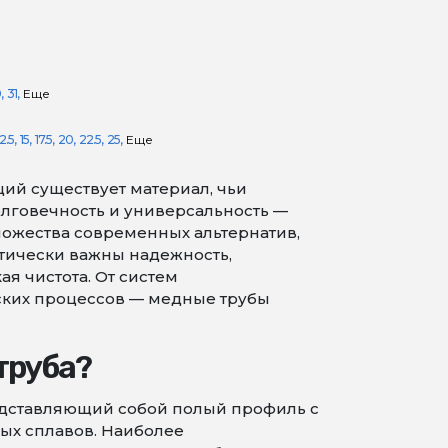
0
31
Еще
2.5
15
17.5
20
22.5
25
Еще
й существует материал, чьи
лговечность и универсальность —
ножества современных альтернатив,
тически важны надежность,
я чистота. От систем
ских процессов — медные трубы
труба?
едставляющий собой полый профиль с
ых сплавов. Наиболее