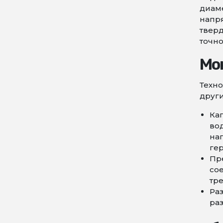
диаме
напря
тверд
точно
Мо
Техно
друг
Ка
во
наг
ге
Пр
сое
тр
Ра
ра