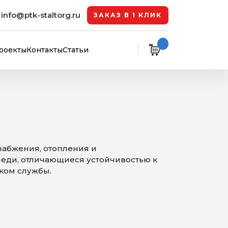
info@ptk-staltorg.ru
ЗАКАЗ В 1 КЛИК
роекты
Контакты
Статьи
набжения, отопления и
меди, отличающиеся устойчивостью к
ком службы.