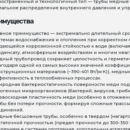
остраненный и технологичный тип — трубы медные 
мальное распределение внутреннего давления и уп
имущества
авное преимущество — экстремально длительный сро
стемах водоснабжения и отопления при корректном 
дающейся коррозионной стойкостью к воде (включая
нденсату, атмосферным воздействиям и многим неа
дный трубопровод сохраняет целостность и гермети
агодаря одной из самых высоких значений коэффици
струкционных материалов (~390-401 Вт/(м·К)), мед
фективность в теплообменных процессах.
иродная бактериостатичность поверхности меди под
огенных микроорганизмов (бактерий, вирусов, грибк
евосходная пластичность меди (особенно в отожженн
убы без потери прочности, формируя сложные трасс
единений.
дные бесшовные трубы, особенно в твердом (нагарто
статочной прочностью (предел прочности до 300-350
влением в системах отопления, холодильных агрегат