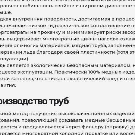
храняют стабильность свойств в широком диапазоне 
выше.
дкая внутренняя поверхность, достигаемая в процес
спечивает низкое гидравлическое сопротивление пот
ргозатраты на прокачку и минимизирует риски засор
дь выдерживает многократные циклы нагрева-охлажд
ичие от многих материалов, медная труба, заполнен
мерзании льда благодаря своей пластичности (хотя 
плуатации).
дь является экологически безопасным материалом,
оцессе эксплуатации. Практически 100% медных изде
ери качества, что снижает экологический след и от
вития.
оизводство труб
ной метод получения высококачественных изделий 
ования, позволяющий создавать медные бесшовные т
вается и продавливается через фильеру (оправку) д
ргается многократной холодной прокатке или воло