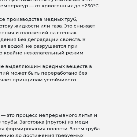
температур — от криогенных до +250°С
се производства медных труб,
оку жидкости или газа. Это снижает
ения и отложений на стенках.
ения без деградации свойств. В
ная водой, не разрушается при
это крайне нежелательный режим
 не выделяющим вредных веществ в
лий может быть переработано без
вечает принципам устойчивого
— это процесс непрерывного литья и
рубы. Заготовка (пруток) из меди
ля формирования полости. Затем труба
чению до достижения требуемых