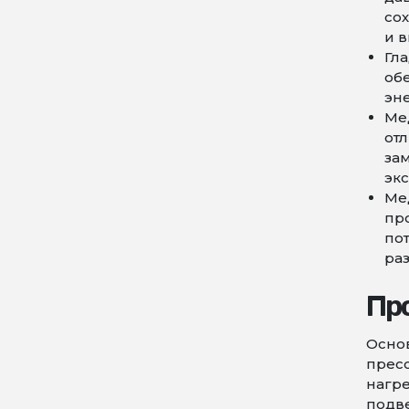
со
и 
Гла
обе
эне
Ме
отл
за
экс
Ме
пр
пот
раз
Пр
Основ
пресс
нагре
подве