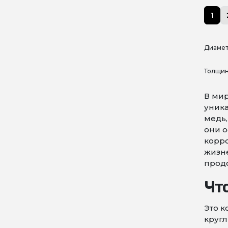
1
Диамет
Толщин
В ми
уника
медь,
они о
корро
жизн
продо
Что
Это к
круг