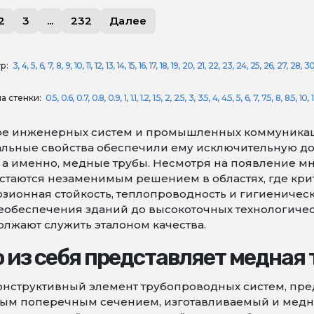
2
3
...
232
Далее
р:
3
4
5
6
7
8
9
10
11
12
13
14
15
16
17
18
19
20
21
22
23
24
25
26
27
28
3
а стенки:
0.5
0.6
0.7
0.8
0.9
1
1.1
1.2
1.5
2
2.5
3
3.5
4
4.5
5
6
7
7.5
8
8.5
10
1
ре инженерных систем и промышленных коммуникаци
льные свойства обеспечили ему исключительную до
 а именно, медные трубы. Несмотря на появление м
стаются незаменимым решением в областях, где кри
зионная стойкость, теплопроводность и гигиеническа
еобеспечения зданий до высокоточных технологиче
лжают служить эталоном качества.
 из себя представляет медная 
онструктивный элемент трубопроводных систем, пр
лым поперечным сечением, изготавливаемый и медн