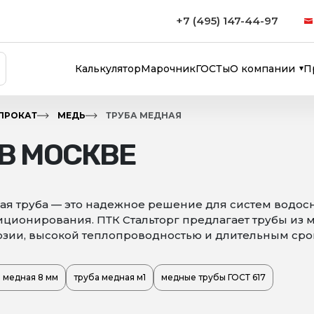
+7 (495) 147-44-97
Калькулятор
Марочник
ГОСТы
О компании
П
ПРОКАТ
МЕДЬ
ТРУБА МЕДНАЯ
В МОСКВЕ
я труба — это надежное решение для систем водос
ционирования. ПТК Стальторг предлагает трубы из 
зии, высокой теплопроводностью и длительным сро
 медная 8 мм
труба медная м1
медные трубы ГОСТ 617