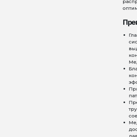
распр
опти
Пре
Гл
си
вы
ко
Ме
Бл
кон
эф
Пр
пат
Пр
тр
со
Ме
до
да