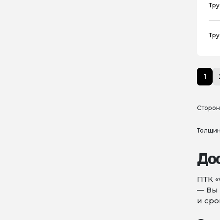
Тру
Тру
1
Сторон
Толщин
Дос
ПТК «
— Вы 
и сро