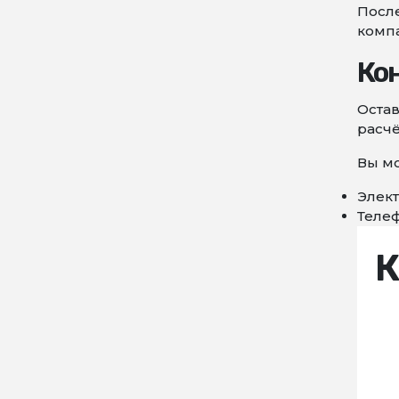
После
комп
Ко
Остав
расчё
Вы мо
Элект
Телеф
К