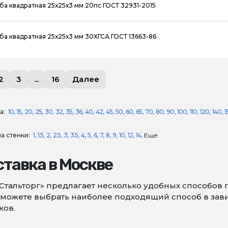
ба квадратная 25х25х3 мм 20пс ГОСТ 32931-2015
ба квадратная 25х25х3 мм 30ХГСА ГОСТ 13663-86
2
3
...
16
Далее
а:
10
15
20
25
30
32
35
36
40
42
45
50
60
65
70
80
90
100
110
120
140
1
а стенки:
1
1.5
2
2.5
3
3.5
4
5
6
7
8
9
10
12
14
Еще
тавка в Москве
Стальторг» предлагает несколько удобных способов 
можете выбрать наиболее подходящий способ в зави
ков.