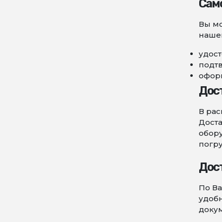
Сам
Вы мо
нашег
удост
подт
оформ
Дос
В рас
Доста
обору
погру
Дос
По Ва
удобн
докум