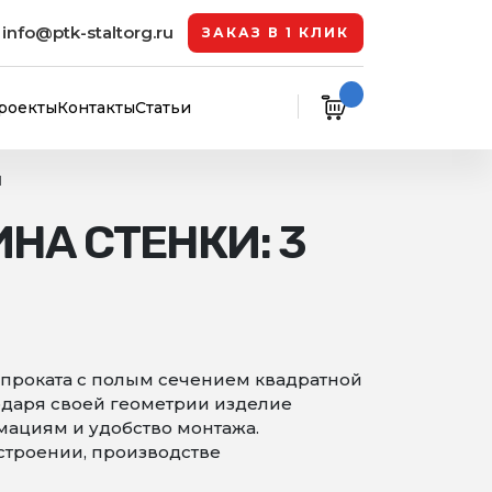
info@ptk-staltorg.ru
ЗАКАЗ В 1 КЛИК
роекты
Контакты
Статьи
Я
НА СТЕНКИ: 3
 проката с полым сечением квадратной
одаря своей геометрии изделие
рмациям и удобство монтажа.
строении, производстве