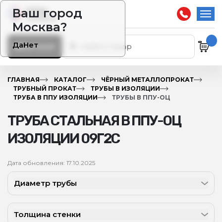
Ваш город
Москва?
Да
Нет
Каталог
ГЛАВНАЯ
КАТАЛОГ
ЧЁРНЫЙ МЕТАЛЛОПРОКАТ
ТРУБНЫЙ ПРОКАТ
ТРУБЫ В ИЗОЛЯЦИИ
ТРУБА В ППУ ИЗОЛЯЦИИ
ТРУБЫ В ППУ-ОЦ
ТРУБА СТАЛЬНАЯ В ППУ-ОЦ
ИЗОЛЯЦИИ 09Г2С
Дата обновления: 17.10.2025
Диаметр трубы
Толщина стенки