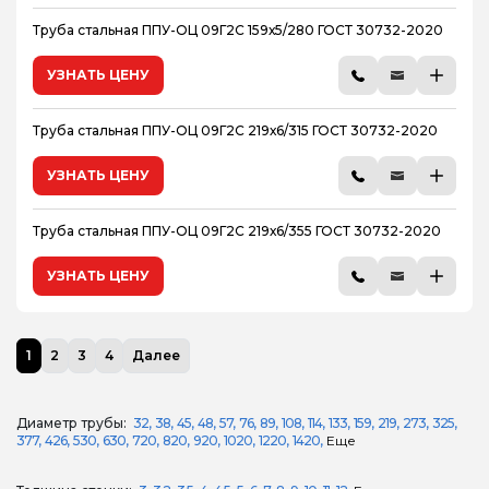
Труба стальная ППУ-ОЦ 09Г2С 159х5/280 ГОСТ 30732-2020
УЗНАТЬ ЦЕНУ
Труба стальная ППУ-ОЦ 09Г2С 219х6/315 ГОСТ 30732-2020
УЗНАТЬ ЦЕНУ
Труба стальная ППУ-ОЦ 09Г2С 219х6/355 ГОСТ 30732-2020
УЗНАТЬ ЦЕНУ
1
2
3
4
Далее
Диаметр трубы:
32
38
45
48
57
76
89
108
114
133
159
219
273
325
377
426
530
630
720
820
920
1020
1220
1420
Еще