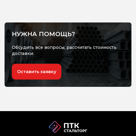
НУЖНА ПОМОЩЬ?
Обсудить все вопросы, рассчитать стоимость
доставки.
Оставить заявку