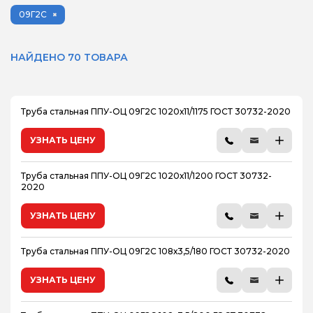
09Г2С
НАЙДЕНО 70 ТОВАРА
Труба стальная ППУ-ОЦ 09Г2С 1020х11/1175 ГОСТ 30732-2020
УЗНАТЬ ЦЕНУ
Труба стальная ППУ-ОЦ 09Г2С 1020х11/1200 ГОСТ 30732-
2020
УЗНАТЬ ЦЕНУ
Труба стальная ППУ-ОЦ 09Г2С 108х3,5/180 ГОСТ 30732-2020
УЗНАТЬ ЦЕНУ