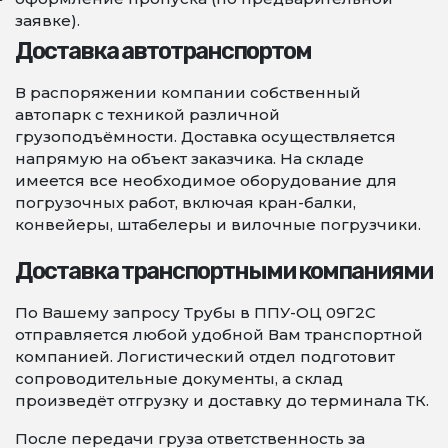
заявке).
Доставка автотранспортом
В распоряжении компании собственный
автопарк с техникой различной
грузоподъёмности. Доставка осуществляется
напрямую на объект заказчика. На складе
имеется все необходимое оборудование для
погрузочных работ, включая кран-балки,
конвейеры, штабелеры и вилочные погрузчики.
Доставка транспортными компаниями
По Вашему запросу Трубы в ППУ-ОЦ 09Г2С
отправляется любой удобной Вам транспортной
компанией. Логистический отдел подготовит
сопроводительные документы, а склад
произведёт отгрузку и доставку до терминала ТК.
После передачи груза ответственность за