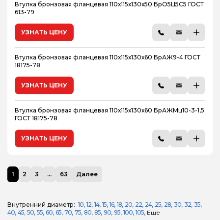
Втулка бронзовая фланцевая 110х115х130х50 БрО5Ц5С5 ГОСТ
613-79
УЗНАТЬ ЦЕНУ
Втулка бронзовая фланцевая 110х115х130х60 БрАЖ9-4 ГОСТ
18175-78
УЗНАТЬ ЦЕНУ
Втулка бронзовая фланцевая 110х115х130х60 БрАЖМц10-3-1,5
ГОСТ 18175-78
УЗНАТЬ ЦЕНУ
1
2
3
...
63
Далее
Внутренний диаметр:
10
12
14
15
16
18
20
22
24
25
28
30
32
35
40
45
50
55
60
65
70
75
80
85
90
95
100
105
Еще