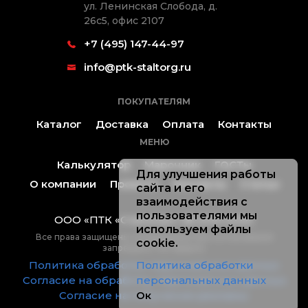
ул. Ленинская Слобода, д.
26с5, офис 2107
+7 (495) 147-44-97
info@ptk-staltorg.ru
ПОКУПАТЕЛЯМ
Каталог
Доставка
Оплата
Контакты
МЕНЮ
Калькулятор
Марочник
ГОСТы
Для улучшения работы
О компании
Проекты
Контакты
Статьи
сайта и его
взаимодействия с
пользователями мы
ООО «ПТК «Стальторг» ® 2019-2026.
используем файлы
Все права защищены, копирование без согласования
cookie.
запрещено. Не оферта.
Политика обработки персональных данных
Политика обработки
Согласие на обработку персональных данных
персональных данных
Согласие на получение рекламы
Ок