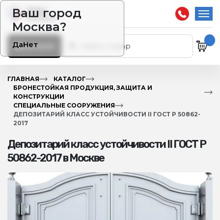
Ваш город
Москва?
Да
Нет
Каталог
ГЛАВНАЯ
КАТАЛОГ
БРОНЕСТОЙКАЯ ПРОДУКЦИЯ, ЗАЩИТА И
КОНСТРУКЦИИ
СПЕЦИАЛЬНЫЕ СООРУЖЕНИЯ
ДЕПОЗИТАРИЙ КЛАСС УСТОЙЧИВОСТИ II ГОСТ Р 50862-
2017
Депозитарий класс устойчивости II ГОСТ Р
50862-2017 в Москве