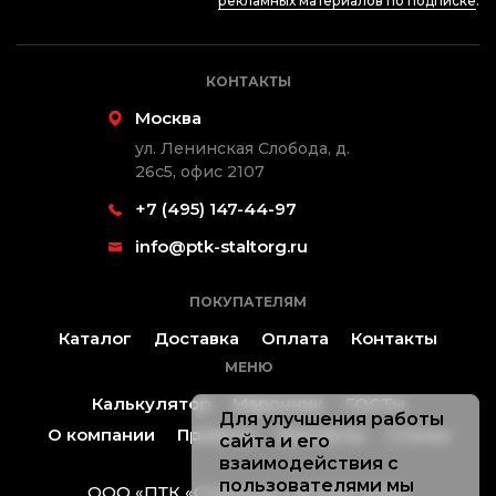
рекламных материалов по подписке
.
КОНТАКТЫ
Москва
ул. Ленинская Слобода, д.
26с5, офис 2107
+7 (495) 147-44-97
info@ptk-staltorg.ru
ПОКУПАТЕЛЯМ
Каталог
Доставка
Оплата
Контакты
МЕНЮ
Калькулятор
Марочник
ГОСТы
Для улучшения работы
О компании
Проекты
Контакты
Статьи
сайта и его
взаимодействия с
пользователями мы
ООО «ПТК «Стальторг» ® 2019-2026.