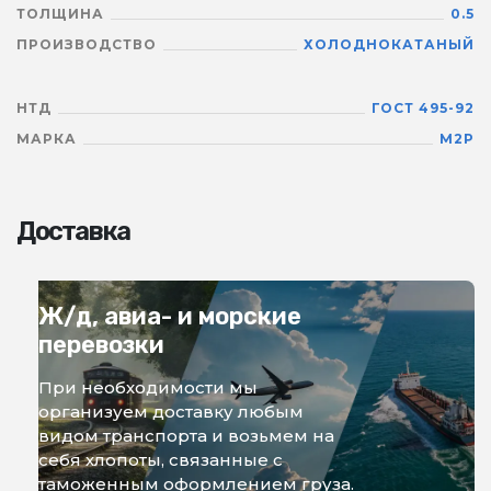
ТОЛЩИНА
0.5
ПРОИЗВОДСТВО
ХОЛОДНОКАТАНЫЙ
НТД
ГОСТ 495-92
МАРКА
М2Р
Доставка
Ж/д, авиа- и морские
перевозки
При необходимости мы
организуем доставку любым
видом транспорта и возьмем на
себя хлопоты, связанные с
таможенным оформлением груза.