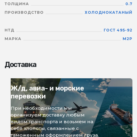
ТОЛЩИНА
0.7
ПРОИЗВОДСТВО
ХОЛОДНОКАТАНЫЙ
НТД
ГОСТ 495-92
МАРКА
М2Р
Доставка
Ж/д, авиа- и морские
перевозки
При необходимости мы
организуем доставку любым
видом транспорта и возьмем на
себя хлопоты, связанные с
таможенным оформлением груза.