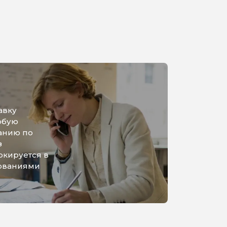
авку
юбую
анию по
з
ркируется в
бованиями