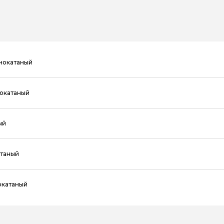
днокатаный
нокатаный
ый
атаный
окатаный