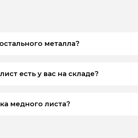
остального металла?
ст есть у вас на складе?
зка медного листа?