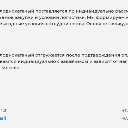
олоднокатаный поставляется по индивидуально рассч
объёмов закупки и условий логистики. Мы формируем
ыгодные условия сотрудничества. Оставьте заявку,
холоднокатаный отгружается после подтверждения о
аются индивидуально с заказчиком и зависят от нали
 Москве.
1.3
НТ
НЫЙ
МА