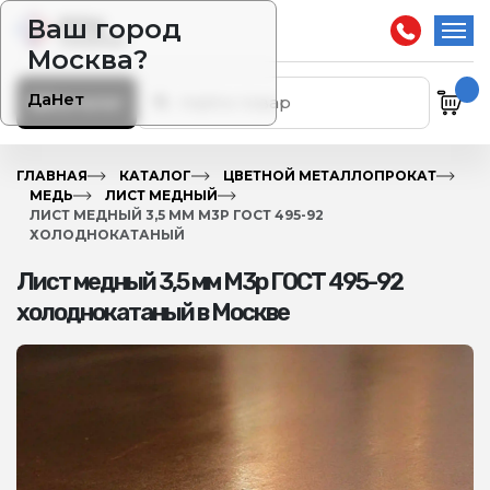
Ваш город
Москва?
Да
Нет
Каталог
ГЛАВНАЯ
КАТАЛОГ
ЦВЕТНОЙ МЕТАЛЛОПРОКАТ
МЕДЬ
ЛИСТ МЕДНЫЙ
ЛИСТ МЕДНЫЙ 3,5 ММ М3Р ГОСТ 495-92
ХОЛОДНОКАТАНЫЙ
Лист медный 3,5 мм М3р ГОСТ 495-92
холоднокатаный в Москве