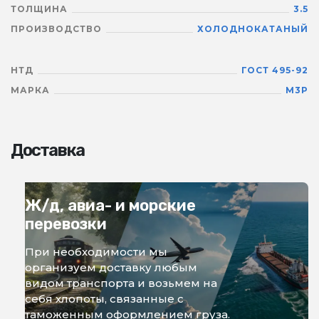
ТОЛЩИНА
3.5
ПРОИЗВОДСТВО
ХОЛОДНОКАТАНЫЙ
НТД
ГОСТ 495-92
МАРКА
М3Р
Доставка
Ж/д, авиа- и морские
перевозки
При необходимости мы
организуем доставку любым
видом транспорта и возьмем на
себя хлопоты, связанные с
таможенным оформлением груза.