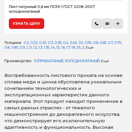
Лист латунный 0,6 мм ЛС59-1 ГОСТ 2208-2007
холоднокатаный
УЗНАТЬ ЦЕНУ
Толщина:
0.2
0.22
0.25
0.3
0.35
0.4
0.45
0.5
0.55
0.6
0.65
0.7
0.75
0.8
0.85
0.9
1
1.1
1.2
1.3
1.35
1.4
1.5
1.6
1.7
1.8
1.9
2
Еще
Производство:
ГОРЯЧЕКАТАНЫЙ
ХОЛОДНОКАТАНЫЙ
Еще
Востребованность листового проката на основе
сплава меди и цинка обусловлена уникальным
сочетанием технологических и
эксплуатационных характеристик данного
материала. Этот продукт находит применение в
самых разных отраслях - от тяжелого
машиностроения до декоративного искусства,
что демонстрирует его исключительную
адаптивность и функциональность. Высокая