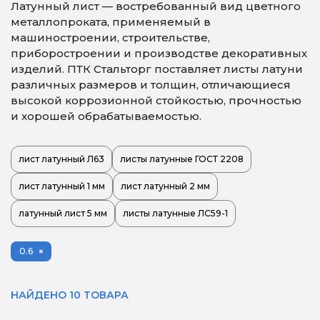
Латунный лист — востребованный вид цветного
1.2
металлопроката, применяемый в
1.3
машиностроении, строительстве,
приборостроении и производстве декоративных
1.35
изделий. ПТК Стальторг поставляет листы латуни
1.4
различных размеров и толщин, отличающиеся
1.5
высокой коррозионной стойкостью, прочностью
1.6
и хорошей обрабатываемостью.
1.7
1.8
лист латунный Л63
листы латунные ГОСТ 2208
1.9
2
лист латунный 1 мм
лист латунный 2 мм
2.2
латунный лист 5 мм
листы латунные ЛС59-1
2.25
2.5
0.6
2.75
3
3.5
НАЙДЕНО 10 ТОВАРА
4