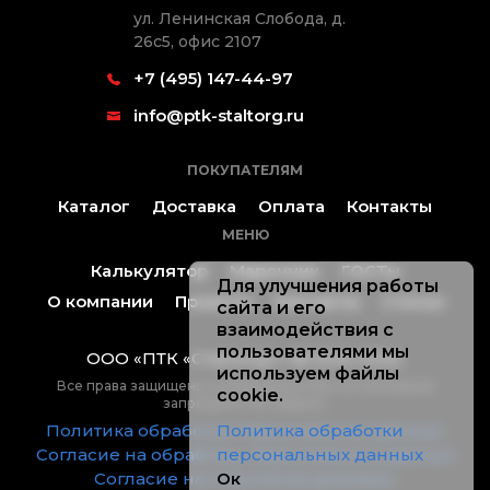
ул. Ленинская Слобода, д.
26с5, офис 2107
+7 (495) 147-44-97
info@ptk-staltorg.ru
ПОКУПАТЕЛЯМ
Каталог
Доставка
Оплата
Контакты
МЕНЮ
Калькулятор
Марочник
ГОСТы
Для улучшения работы
О компании
Проекты
Контакты
Статьи
сайта и его
взаимодействия с
пользователями мы
ООО «ПТК «Стальторг» ® 2019-2026.
используем файлы
Все права защищены, копирование без согласования
cookie.
запрещено. Не оферта.
Политика обработки персональных данных
Политика обработки
Согласие на обработку персональных данных
персональных данных
Согласие на получение рекламы
Ок