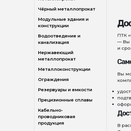
Чёрный металлопрокат
Модульные здания и
Дос
конструкции
ПТК «
Водоотведение и
— Вы 
канализация
и сро
Нержавеющий
металлопрокат
Сам
Металлоконструкции
Вы мо
Ограждения
компл
Резервуары и емкости
удост
подт
Прецизионные сплавы
оформ
Кабельно-
Дос
проводниковая
продукция
В рас