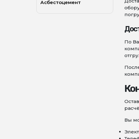
Доста
Асбестоцемент
обору
погру
Дос
По В
компа
отгру
После
комп
Ко
Остав
расчё
Вы мо
Элект
Телеф