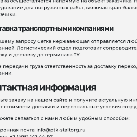
вка осуществляется напрямую на объект заказчика. 
дование для погрузочных работ, включая кран-балк
зчики.
тавка транспортными компаниями
ашему запросу Сетка нержавеющая отправляется лю
нией. Логистический отдел подготовит сопроводите
зку и доставку до терминала ТК.
 передачи груза ответственность за доставку перех
ании.
нтактная информация
ьте заявку на нашем сайте и получите актуальную 
т стоимости доставки и персональные условия сотру
жете связаться с нами любым удобным способом:
ронная почта: info@ptk-staltorg.ru
он: +7 (495) 147-44-97