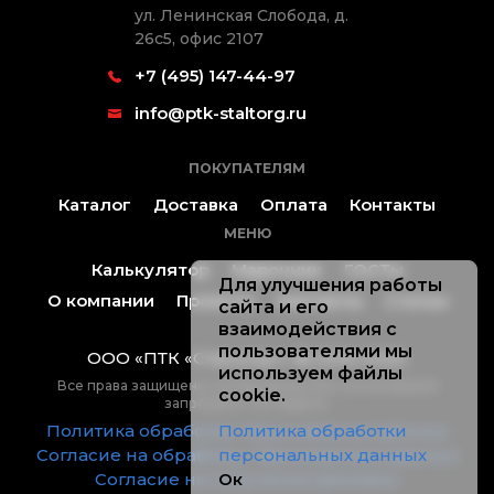
ул. Ленинская Слобода, д.
26с5, офис 2107
+7 (495) 147-44-97
info@ptk-staltorg.ru
ПОКУПАТЕЛЯМ
Каталог
Доставка
Оплата
Контакты
МЕНЮ
Калькулятор
Марочник
ГОСТы
Для улучшения работы
О компании
Проекты
Контакты
Статьи
сайта и его
взаимодействия с
пользователями мы
ООО «ПТК «Стальторг» ® 2019-2026.
используем файлы
Все права защищены, копирование без согласования
cookie.
запрещено. Не оферта.
Политика обработки персональных данных
Политика обработки
Согласие на обработку персональных данных
персональных данных
Согласие на получение рекламы
Ок